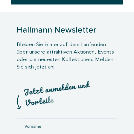
Hallmann Newsletter
Bleiben Sie immer auf dem Laufenden
über unsere attraktiven Aktionen, Events
oder die neuesten Kollektionen. Melden
Sie sich jetzt an!
d
n
u
n
e
d
l
e
m
n
a
t
z
t
e
J
e
l
r
e
e
l
i
e
t
r
o
V