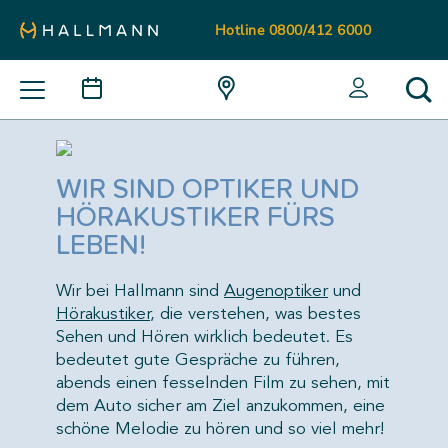
Hotline 0800/412 6000
IN PRODUKTE
AUGENOPTIK
ALLE ERGEBNISSE
WIR SIND OPTIKER UND
HÖRLÖSUNGEN
HÖRAKUSTIKER FÜRS
FACHGESCHÄFT FINDEN
LEBEN!
IN FILIALEN
TERMIN VEREINBAREN
Wir bei Hallmann sind
Augenoptiker
und
ALLE ERGEBNISSE ZEIGEN
Hörakustiker
, die verstehen, was bestes
Sehen und Hören wirklich bedeutet. Es
bedeutet gute Gespräche zu führen,
support@staging.optik-hallmann.de
abends einen fesselnden Film zu sehen, mit
ALLE ERGEBNISSE
0800 412 6000
dem Auto sicher am Ziel anzukommen, eine
schöne Melodie zu hören und so viel mehr!