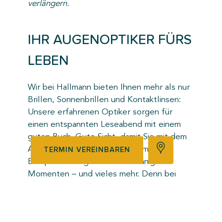
verlängern.
IHR AUGENOPTIKER FÜRS
LEBEN
Wir bei Hallmann bieten Ihnen mehr als nur
Brillen, Sonnenbrillen und Kontaktlinsen:
Unsere erfahrenen Optiker sorgen für
einen entspannten Leseabend mit einem
guten Buch. Gute Sicht, damit Sie mit dem
Auto sicher an Ihrem Ziel ankommen.
TERMIN VEREINBAREN
Entspannte Augenblicke in sonnigen
Momenten – und vieles mehr. Denn bei
Hallmann achten wir darauf, was in Ihrem
Leben wirklich zählt.