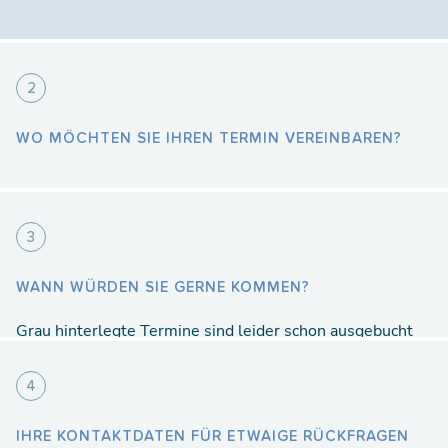
2
WO MÖCHTEN SIE IHREN TERMIN VEREINBAREN?
3
MEINEN STANDORT ERMITTELN
WANN WÜRDEN SIE GERNE KOMMEN?
Grau hinterlegte Termine sind leider schon ausgebucht
oder nicht verfügbar.
4
August 2026
– KW
32
IHRE KONTAKTDATEN FÜR ETWAIGE RÜCKFRAGEN