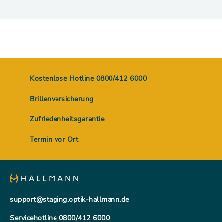
Die mit (*) gekennzeichneten Felder sind Pflichtfelder
Ich möchte aktuelle Angebote und exklusive
Gutscheine per E-Mail erhalten.
Kostenlose Hotline 0800/412 6000
Ich stimme der
Datenschutzerklärung
zu*
Brillenversicherung
Zufriedenheitsgarantie
TERMIN BESTÄTIGEN
Termin vor Ort
support@staging.optik-hallmann.de
Servicehotline 0800/412 6000