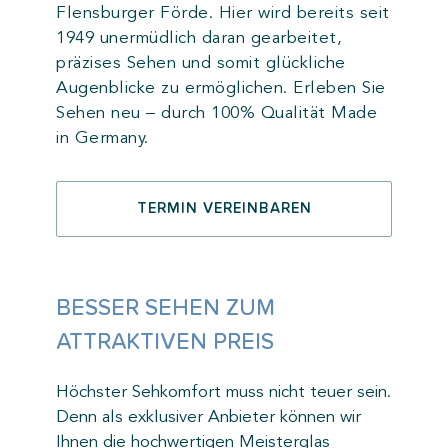
support@staging.optik-hallmann.de
support@staging.optik-hallmann.de
WISSEN
RATENZAHLUNG
AUTOFAHREN
Flensburger Förde. Hier wird bereits seit
Jetzt Termin vereinbaren
1949 unermüdlich daran gearbeitet,
Servicehotline 0800/412 6000
Servicehotline 0800/412 6000
BRILLENVERSICHERUNG
SPORTBRILLEN-GLÄSER
präzises Sehen und somit glückliche
Jetzt Termin vereinbaren
Jetzt Termin vereinbaren
Augenblicke zu ermöglichen. Erleben Sie
support@staging.optik-hallmann.de
ALLES ÜBER KINDERBRILLEN
GLEITSICHTGLAS-OPTIONEN
Sehen neu – durch 100% Qualität Made
0800 412 6000
in Germany.
support@staging.optik-hallmann.de
support@staging.optik-hallmann.de
TERMIN VEREINBAREN
Servicehotline 0800/412 6000
Servicehotline 0800/412 6000
Jetzt Termin vereinbaren
Jetzt Termin vereinbaren
BESSER SEHEN ZUM
ATTRAKTIVEN PREIS
Höchster Sehkomfort muss nicht teuer sein.
Denn als exklusiver Anbieter können wir
Ihnen die hochwertigen Meisterglas