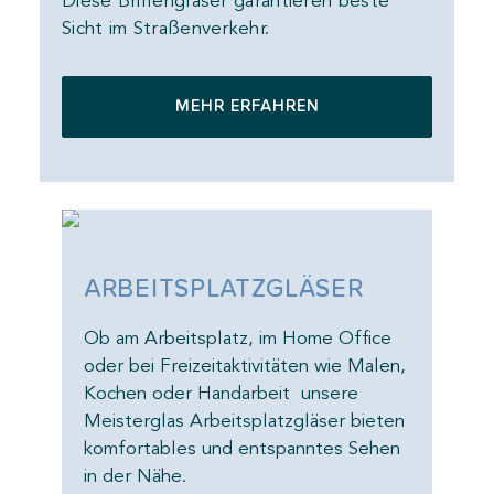
Diese Brillengläser garantieren beste
Sicht im Straßenverkehr.
MEHR ERFAHREN
ARBEITSPLATZGLÄSER
AR
ice
Ob am Arbeitsplatz, im Home Office
Ob a
alen,
oder bei Freizeitaktivitäten wie Malen,
oder
Kochen oder Handarbeit unsere
Koch
eten
Meisterglas Arbeitsplatzgläser bieten
Meis
ehen
komfortables und entspanntes Sehen
komf
in der Nähe.
in d