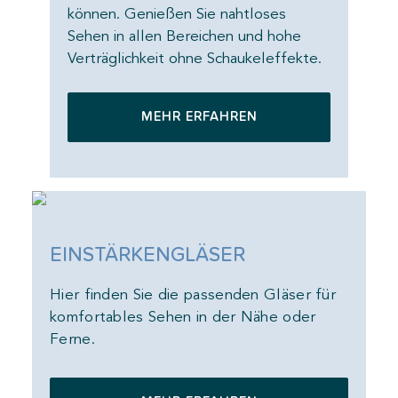
können. Genießen Sie nahtloses
könn
e
Sehen in allen Bereichen und hohe
Sehe
kte.
Verträglichkeit ohne Schaukeleffekte.
Vert
MEHR ERFAHREN
EINSTÄRKENGLÄSER
Hier finden Sie die passenden Gläser für
komfortables Sehen in der Nähe oder
Ferne.