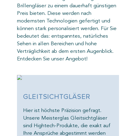
Brillengläser zu einem dauerhaft günstigen
Preis bieten. Diese werden nach
modernsten Technologien gefertigt und
können stark personalisiert werden. Für Sie
bedeutet das: entspanntes, natürliches
Sehen in allen Bereichen und hohe
Verträglichkeit ab dem ersten Augenblick.
Entdecken Sie unser Angebot!
GLEITSICHTGLÄSER
GL
Hier ist höchste Präzision gefragt.
Hier
ser
Unsere Meisterglas Gleitsichtgläser
Unse
 auf
sind Hightech-Produkte, die exakt auf
sind
en
Ihre Ansprüche abgestimmt werden
Ihre