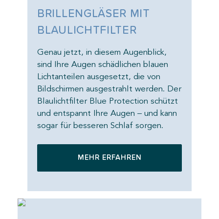
BRILLENGLÄSER MIT
BR
BLAULICHTFILTER
BL
,
Genau jetzt, in diesem Augenblick,
Gena
en
sind Ihre Augen schädlichen blauen
sind
Lichtanteilen ausgesetzt, die von
Lich
. Der
Bildschirmen ausgestrahlt werden. Der
Bild
ützt
Blaulichtfilter Blue Protection schützt
Blau
kann
und entspannt Ihre Augen – und kann
und 
sogar für besseren Schlaf sorgen.
soga
MEHR ERFAHREN